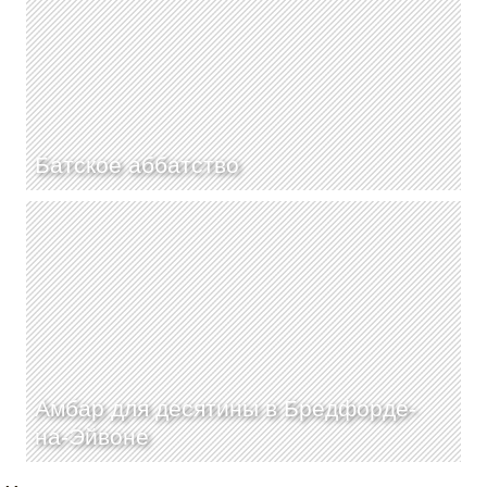
Батское аббатство
Амбар для десятины в Бредфорде-
на-Эйвоне