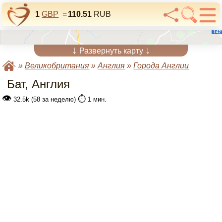
1
GBP
=
110.51
RUB
↓
↓
Развернуть карту
»
Великобритания
»
Англия
»
Города Англии
Бат, Англия
👁
⏱️
32.5k (58 за неделю)
1 мин.