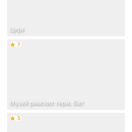
Цирк
7
Музей римских терм, Бат
5