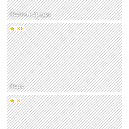
Палтни-бридж
8.5
Парк
8