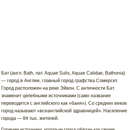
Бат (англ. Bath, лат. Aquae Sulis, Aquae Calidae, Bathonia)
— город в Англии, главный город графства Сомерсет.
Город расположен на реке Эйвон. С античности Бат
знаменит целебными источниками (само название
переводится с английского как «баня»). Со средних веков
город называют «всеанглийской здравницей». Население
города — 84 тыс. жителей.
Горячие источники, которым город обязан как своим