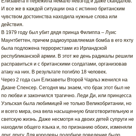
Елизавета II пережила немало невзгод и даже скандалов.
И все же в каждой ситуации она с истинно британским
чувством достоинства находила нужные слова или
действия.
В 1979 году был убит дядя принца Филиппа – Луис
Маунтбеттен, причем радиоуправляемая бомба в его яхту
была подложена террористами из Ирландской
республиканской армии. В этот же день радикалы решили
расправиться и с британскими солдатами, организовав
атаку на них. В результате погибло 18 человек.
Через 2 года сын Елизаветы Второй Чарльз женился на
Диане Спенсер. Сегодня мы знаем, что брак этот был не
по любви и закончился трагично. Леди Ди, или принцесса
Уэльская была любимицей не только Великобритании, но
и всего мира, она вела насыщенную благотворительную и
светскую жизнь. Даже несмотря на двоих детей супруги не
находили общего языка и, по признанию обоих, изменяли
друг другу. Для королевы подобное поведение было