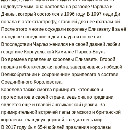
недопустимым, она настояла на разводе Чарльза и
Дианы, который состоялся в 1996 году. В 1997 леди Ди
попала в автокатастрофу, ставшей для неё фатальной.
После этого многие осуждали королеву Елизавету II за её
холодное поведение в дни траура и после них.
Впоследствии Чарльз женился на своей давней любви
герцогине Корнуольской Камилле Паркер-Боулз.
Во времена правления королевы Елизаветы Второй
прошла и Фолклендская война, завершившись победой
Великобритании и сохранением архипелага в составе
Соединённого Королевства.
Королева также смогла примирить католиков и
протестантов в своей стране, ведь она по традиции
является еще и главой англиканской церкви. За
примирительной встречей папы римского и британской
королевы, глав двух церквей, следил весь мир.
В 2017 году был 65-й юбилей правления королевы