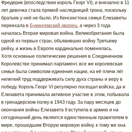
Фредерик (впоследствии король Георг VI), и внезапно в 11
лет девочка стала прямой наследницей трона, поскольку
братьев у неё не было. Из Кенсингтона семья Елизаветы
переехала в
Букингемский дворец
, а через 3 года
началась Вторая мировая война. Великобритания была
одной из первых стран, объявивших войну Третьему
рейху, и жизнь в Европе кардинально поменялась.
Хотя основные политические решения в Соединенном
Королевстве принимал парламент, все же королевская
семья была символом единения нации, на её плечи лёг
нелегкий труд поддерживать силу духа страны и веру в
победу. Король Георг VI регулярно посещал войска, да и
Елизавета принимала активное участие в этом, побывала
в гренадерском полку в 1943 году. За пару месяцев до
окончания войны Елизавета II вступила в армию и на
сегодняшний день является единственным правителем в
мире, прошедшим Вторую мировую войну, к тому же она