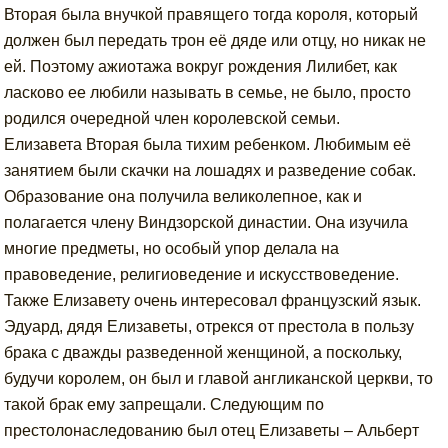
Вторая была внучкой правящего тогда короля, который
должен был передать трон её дяде или отцу, но никак не
ей. Поэтому ажиотажа вокруг рождения Лилибет, как
ласково ее любили называть в семье, не было, просто
родился очередной член королевской семьи.
Елизавета Вторая была тихим ребенком. Любимым её
занятием были скачки на лошадях и разведение собак.
Образование она получила великолепное, как и
полагается члену Виндзорской династии. Она изучила
многие предметы, но особый упор делала на
правоведение, религиоведение и искусствоведение.
Также Елизавету очень интересовал французский язык.
Эдуард, дядя Елизаветы, отрекся от престола в пользу
брака с дважды разведенной женщиной, а поскольку,
будучи королем, он был и главой англиканской церкви, то
такой брак ему запрещали. Следующим по
престолонаследованию был отец Елизаветы – Альберт