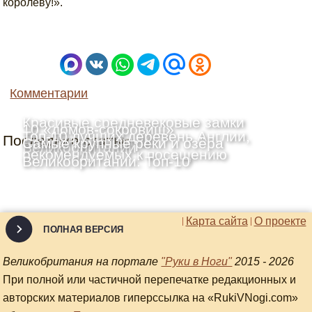
королеву!».
Комментарии
Красивые средневековые замки
10 «домов-сокровищ»
Топ-10 лучших деревень Англии,
Последние статьи
Шотландии: Топ-10
Самые крупные реки и озёра
Великобритании
рекомендуемых к посещению
Великобритании: Топ-10
Карта сайта
О проекте
ПОЛНАЯ ВЕРСИЯ
Великобритания на портале
"Руки в Ноги"
2015 - 2026
При полной или частичной перепечатке редакционных и
авторских материалов гиперссылка на «RukiVNogi.com»