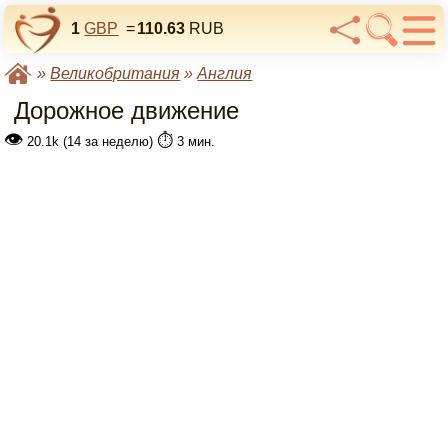
1
GBP
=
110.63
RUB
»
Великобритания
»
Англия
Дорожное движение
👁
⏱️
20.1k (14 за неделю)
3 мин.