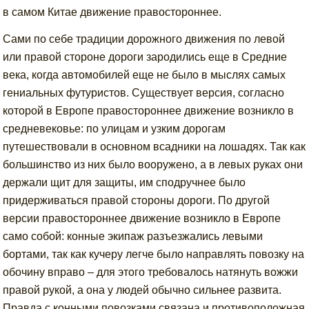
в самом Китае движение правостороннее.
Сами по себе традиции дорожного движения по левой
или правой стороне дороги зародились еще в Средние
века, когда автомобилей еще не было в мыслях самых
гениальных футуристов. Существует версия, согласно
которой в Европе правостороннее движение возникло в
средневековье: по улицам и узким дорогам
путешествовали в основном всадники на лошадях. Так как
большинство из них было вооружено, а в левых руках они
держали щит для защиты, им сподручнее было
придерживаться правой стороны дороги. По другой
версии правостороннее движение возникло в Европе
само собой: конные экипаж разъезжались левыми
бортами, так как кучеру легче было направлять повозку на
обочину вправо – для этого требовалось натянуть вожжи
правой рукой, а она у людей обычно сильнее развита.
Правда с конными повозками связана и противоположная