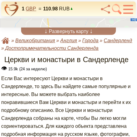
1
GBP
=
110.98
RUB
↓
↓
Развернуть карту
»
Великобритания
»
Англия
»
Города
»
Сандерленд
»
Достопримечательности Сандерленда
Церкви и монастыри в Сандерленде
👁
15.9k (24 за неделю)
Если Вас интересуют Церкви и монастыри в
Сандерленде, то здесь Вы найдете самые популярные и
интересные. Вы можете выбрать наиболее
понравившиеся Вам Церкви и монастыри и перейти к их
подробному описанию. Все Церкви и монастыри
Сандерленда собраны на карте, чтобы Вы легко могли
сориентироваться. Для каждого объекта представлена
подробная информация на русском языке, фотографии,