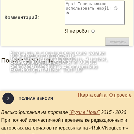
Комментарий:
Я не робот
Красивые средневековые замки
10 «домов-сокровищ»
Топ-10 лучших деревень Англии,
Последние статьи
Шотландии: Топ-10
Самые крупные реки и озёра
Великобритании
рекомендуемых к посещению
Великобритании: Топ-10
Карта сайта
О проекте
ПОЛНАЯ ВЕРСИЯ
Великобритания на портале
"Руки в Ноги"
2015 - 2026
При полной или частичной перепечатке редакционных и
авторских материалов гиперссылка на «RukiVNogi.com»