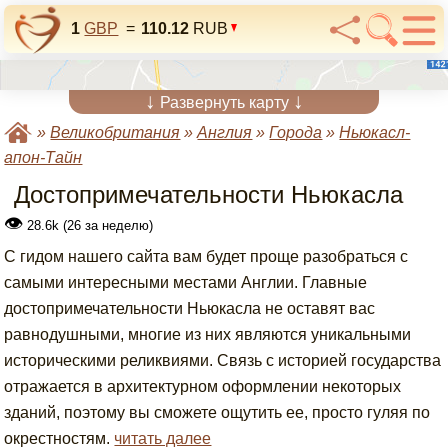
1
GBP
=
110.12
RUB
↓
↓
Развернуть карту
»
Великобритания
»
Англия
»
Города
»
Ньюкасл-
апон-Тайн
Достопримечательности Ньюкасла
👁
28.6k (26 за неделю)
С гидом нашего сайта вам будет проще разобраться с
самыми интересными местами Англии. Главные
достопримечательности Ньюкасла не оставят вас
равнодушными, многие из них являются уникальными
историческими реликвиями. Связь с историей государства
отражается в архитектурном оформлении некоторых
зданий, поэтому вы сможете ощутить ее, просто гуляя по
окрестностям.
читать далее