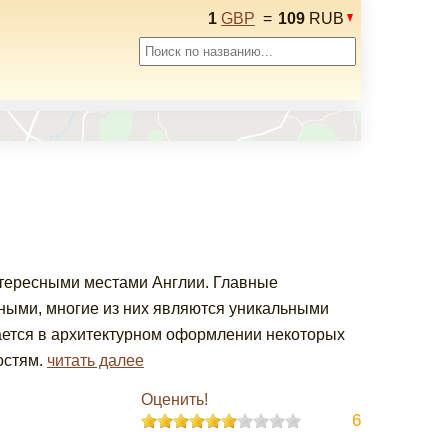
1
GBP
=
109
RUB
нтересными местами Англии. Главные
ными, многие из них являются уникальными
ается в архитектурном оформлении некоторых
остям.
читать далее
Оценить!
6