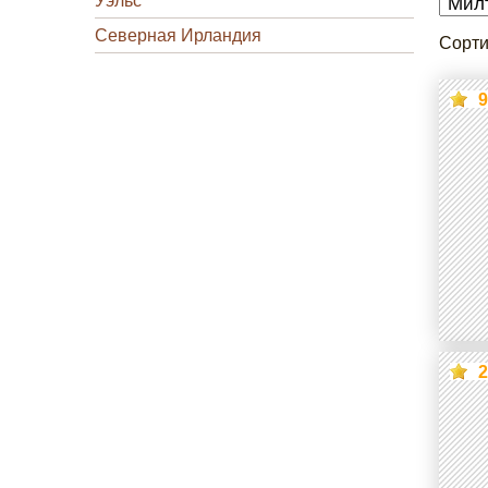
Уэльс
Северная Ирландия
Сорти
9
2