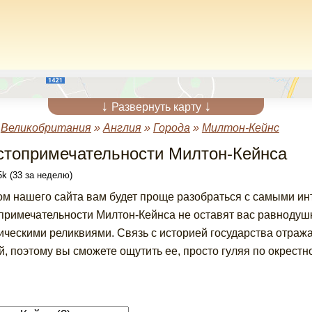
↓
↓
Развернуть карту
»
Великобритания
»
Англия
»
Города
»
Милтон-Кейнс
стопримечательности Милтон-Кейнса
k (33 за неделю)
ом нашего сайта вам будет проще разобраться с самыми и
примечательности Милтон-Кейнса не оставят вас равнодуш
ическими реликвиями. Связь с историей государства отраж
й, поэтому вы сможете ощутить ее, просто гуляя по окрестн