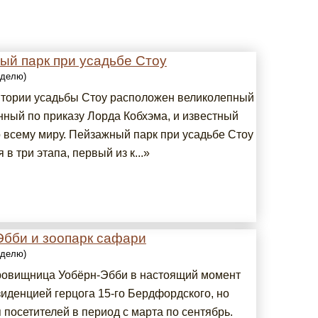
ый парк при усадьбе Стоу
еделю)
итории усадьбы Стоу расположен великолепный
нный по приказу Лорда Кобхэма, и известный
о всему миру. Пейзажный парк при усадьбе Стоу
 в три этапа, первый из к...»
Эбби и зоопарк сафари
еделю)
ровищница Уобёрн-Эбби в настоящий момент
зиденцией герцога 15-го Бердфордского, но
 посетителей в период с марта по сентябрь.