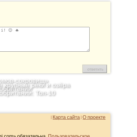
омов-сокровищ»
 крупные реки и озёра
обритании
обритании: Топ-10
Карта сайта
О проекте
gi.com» обязательна.
Пользовательское