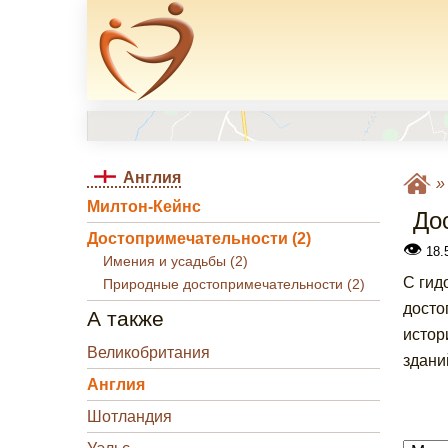
Англия
Милтон-Кейнс
До
Достопримечательности (2)
👁
18.5
Имения и усадьбы (2)
С гид
Природные достопримечательности (2)
досто
А также
истор
Великобритания
здани
Англия
Шотландия