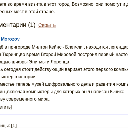
ете во время визита в этот город. Возможно, они помогут 
есных мест в этой стране.
ентарии (1)
Скрыть
y Morozov
ё в пригороде Милтон Кейнс - Блетчли , находится легенда
 Тюринг ,во время Второй Мировой построил первый насто
ощью шифры Энигмы и Лоренца .
ь сегодня стоит действующий вариант этого первого компь
ьютер в истории.
местье теперь музей шифровального дела и развития комп
н ,включая компьютеры для которых был написан Юникс -
ву современного мира.
етить]
ницы:
[1]