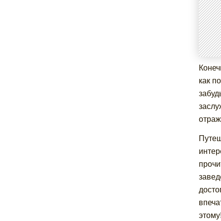
Конеч
как п
забуд
заслу
отраж
Путеш
интер
прочи
завед
досто
впеча
этому