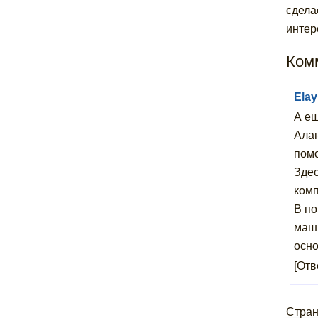
сдела
интер
Комм
Ela
А ещ
Алан
пом
Здес
комп
В по
маши
осно
[Отв
Стра