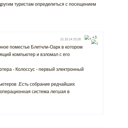
и другим туристам определиться с посещением
+3
21.10.14 23:26
рное поместье Блетчли-Оарк в котором
ящий компьютер и взломал с его
ютера - Колоссус - первый электронный
ьютеров .Есть собрание редчайших
 операционная система легшая в