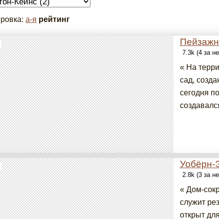
ровка:
а-я
рейтинг
Пейзажн
7.3k (4 за н
« На терр
сад, созда
сегодня п
создавался
Уобёрн-
2.8k (3 за н
« Дом-сок
служит ре
открыт для