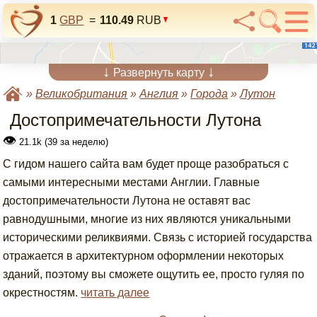
1
GBP
=
110.49
RUB
↓
↓
Развернуть карту
»
Великобритания
»
Англия
»
Города
»
Лутон
Достопримечательности Лутона
👁
21.1k (39 за неделю)
С гидом нашего сайта вам будет проще разобраться с
самыми интересными местами Англии. Главные
достопримечательности Лутона не оставят вас
равнодушными, многие из них являются уникальными
историческими реликвиями. Связь с историей государства
отражается в архитектурном оформлении некоторых
зданий, поэтому вы сможете ощутить ее, просто гуляя по
окрестностям.
читать далее