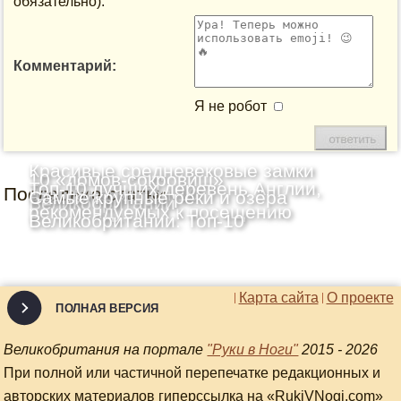
обязательно):
Комментарий:
Я не робот
Красивые средневековые замки
10 «домов-сокровищ»
Топ-10 лучших деревень Англии,
Последние статьи
Шотландии: Топ-10
Самые крупные реки и озёра
Великобритании
рекомендуемых к посещению
Великобритании: Топ-10
Карта сайта
О проекте
ПОЛНАЯ ВЕРСИЯ
Великобритания на портале
"Руки в Ноги"
2015 - 2026
При полной или частичной перепечатке редакционных и
авторских материалов гиперссылка на «RukiVNogi.com»