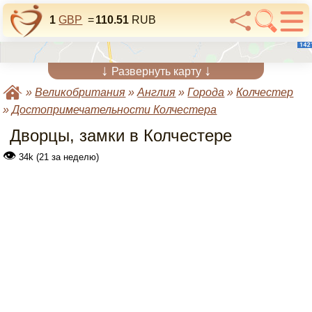
1
GBP
=
110.51
RUB
↓
↓
Развернуть карту
»
Великобритания
»
Англия
»
Города
»
Колчестер
»
Достопримечательности Колчестера
Дворцы, замки в Колчестере
👁
34k (21 за неделю)