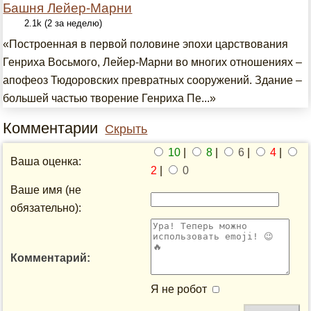
Башня Лейер-Марни
2.1k (2 за неделю)
«Построенная в первой половине эпохи царствования
Генриха Восьмого, Лейер-Марни во многих отношениях –
апофеоз Тюдоровских превратных сооружений. Здание –
большей частью творение Генриха Пе...»
Комментарии
Скрыть
10
|
8
|
6
|
4
|
Ваша оценка:
2
|
0
Ваше имя (не
обязательно):
Комментарий:
Я не робот